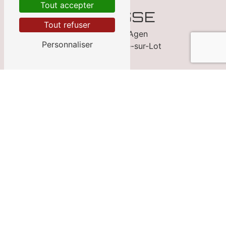
Tout accepter
ADRESSE
Tout refuser
33 Avenue d'Agen
Personnaliser
47300 Villeneuve-sur-Lot
TÉLÉPHONE
05 53 70 13 05