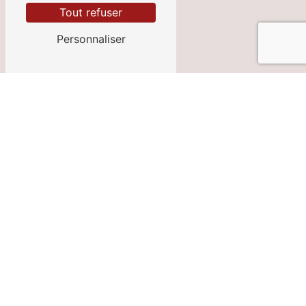
Tout refuser
Personnaliser
E-MAIL
franzin.auto@wanadoo.fr
CONTACTEZ-NOUS