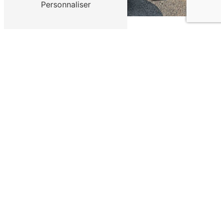
Personnaliser
ADRESSE
33 Avenue d'Agen
47300 Villeneuve-sur-Lot